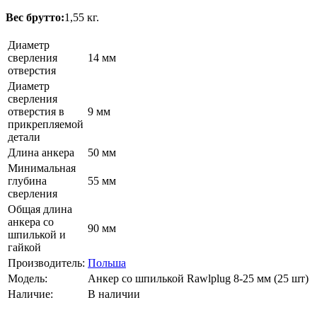
Вес брутто:
1,55 кг.
Диаметр
сверления
14 мм
отверстия
Диаметр
сверления
отверстия в
9 мм
прикрепляемой
детали
Длина анкера
50 мм
Минимальная
глубина
55 мм
сверления
Общая длина
анкера со
90 мм
шпилькой и
гайкой
Производитель:
Польша
Модель:
Анкер со шпилькой Rawlplug 8-25 мм (25 шт)
Наличие:
В наличии